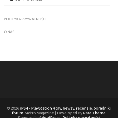
POLITYKA PRYWATNOŚCI
O NAS
© 2026
iPS4 - PlayStation 4 gry, newsy, recenzje, poradniki,
forum
. Metro Magazine | Developed By
Rara Theme
.
Powered by
WordPress
.
Polityka prywatności