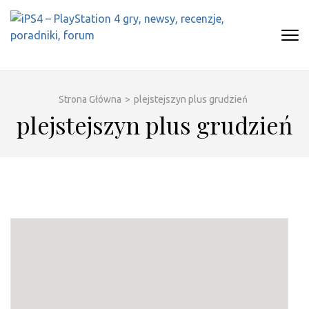
Skip
to
content
(Press
IPS4 – PLAYSTATION 4 GRY,
Najlepszy portal o Playstation 4
Enter)
NEWSY, RECENZJE, PORADNIKI,
FORUM
Strona Główna
>
plejstejszyn plus grudzień
plejstejszyn plus grudzień