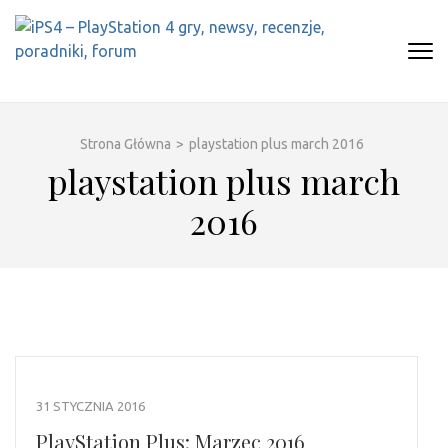
Skip
to
content
(Press
IPS4 – PLAYSTATION 4 GRY,
Najlepszy portal o Playstation 4
Enter)
NEWSY, RECENZJE, PORADNIKI,
FORUM
Strona Główna
>
playstation plus march 2016
playstation plus march
2016
31 STYCZNIA 2016
PlayStation Plus: Marzec 2016