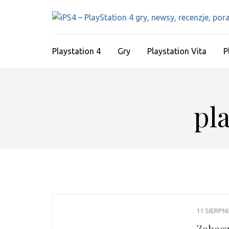
Skip
to
content
(Press
Playstation 4
Gry
Playstation Vita
P
Enter)
pl
11 SIERPN
Zobacz