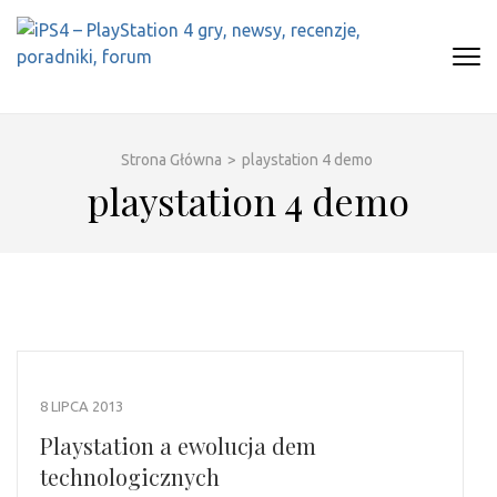
Skip
to
content
(Press
IPS4 – PLAYSTATION 4 GRY,
Najlepszy portal o Playstation 4
Enter)
NEWSY, RECENZJE, PORADNIKI,
FORUM
Strona Główna
>
playstation 4 demo
playstation 4 demo
8 LIPCA 2013
Playstation a ewolucja dem
technologicznych