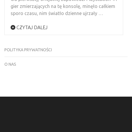
gier zmierzających na tę konsolę, minęło całkiem
sporo czasu, nim światło dzienne ujrzały …
CZYTAJ DALEJ
POLITYKA PRYWATNOŚCI
O NAS