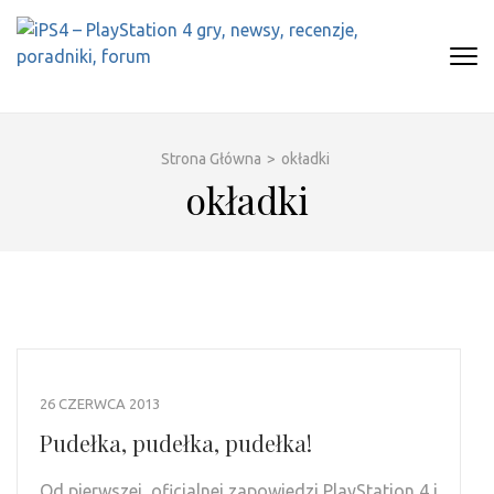
Skip
to
content
(Press
IPS4 – PLAYSTATION 4 GRY,
Najlepszy portal o Playstation 4
Enter)
NEWSY, RECENZJE, PORADNIKI,
FORUM
Strona Główna
>
okładki
okładki
26 CZERWCA 2013
Pudełka, pudełka, pudełka!
Od pierwszej, oficjalnej zapowiedzi PlayStation 4 i