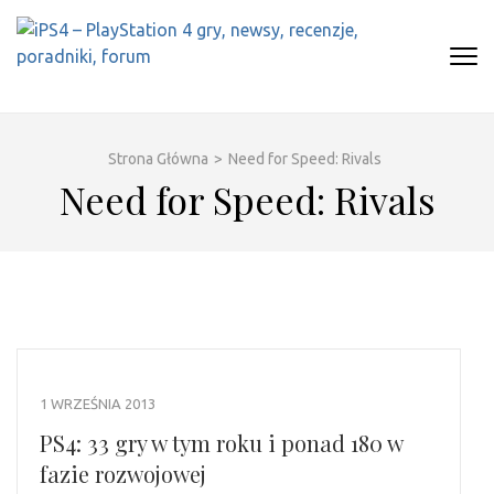
Skip
to
content
(Press
IPS4 – PLAYSTATION 4 GRY,
Najlepszy portal o Playstation 4
Enter)
NEWSY, RECENZJE, PORADNIKI,
FORUM
Strona Główna
>
Need for Speed: Rivals
Need for Speed: Rivals
1 WRZEŚNIA 2013
PS4: 33 gry w tym roku i ponad 180 w
fazie rozwojowej