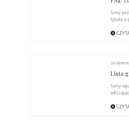
Sony poi
tytuły a
CZYTA
28 SIERPN
Lista 
Sony opu
wliczają
CZYTA