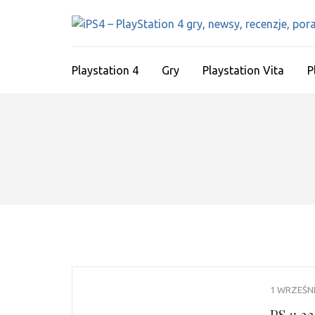
Skip
to
content
(Press
Playstation 4
Gry
Playstation Vita
P
Enter)
1 WRZEŚNI
PS4: 3