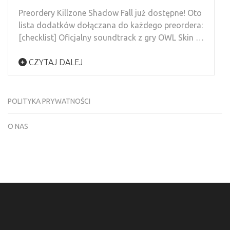
Preordery Killzone Shadow Fall już dostępne! Oto
lista dodatków dołączana do każdego preordera:
[checklist] Oficjalny soundtrack z gry OWL Skin …
CZYTAJ DALEJ
POLITYKA PRYWATNOŚCI
O NAS