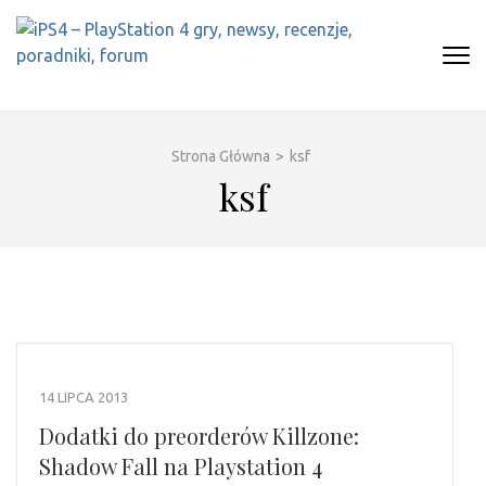
Skip
to
content
(Press
IPS4 – PLAYSTATION 4 GRY,
Najlepszy portal o Playstation 4
Enter)
NEWSY, RECENZJE, PORADNIKI,
FORUM
Strona Główna
>
ksf
ksf
14 LIPCA 2013
Dodatki do preorderów Killzone:
Shadow Fall na Playstation 4