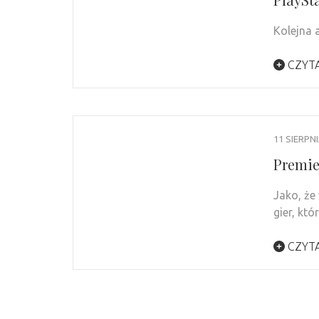
Kolejna 
CZYTA
11 SIERPN
Premie
Jako, że
gier, kt
CZYTA