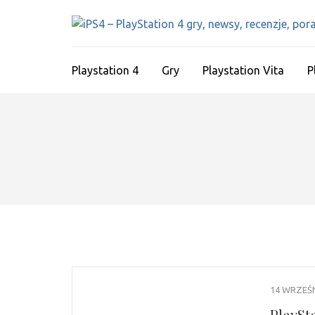
Skip
to
content
(Press
Playstation 4
Gry
Playstation Vita
P
Enter)
14 WRZEŚN
PlaySta