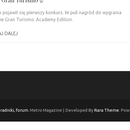
 pojawił się pierwszy konkurs. W puli nagród do wygrania
ie Gran Turismo: Academy Edition.
J DALEJ
oradniki, forum
. Metro Magazine | Developed By
Rara Theme
. Pow