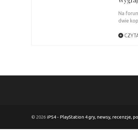
Na forum
dwie kop
CZYTA
© 2026
iPS4 - PlayStation 4 gry, newsy, recenzje, p