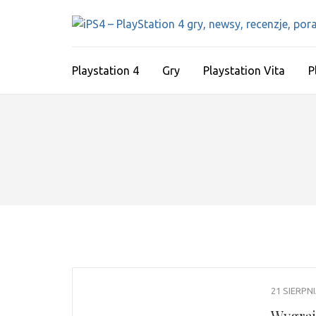
Skip
to
content
(Press
Playstation 4
Gry
Playstation Vita
P
Enter)
21 SIERPN
Wygraj