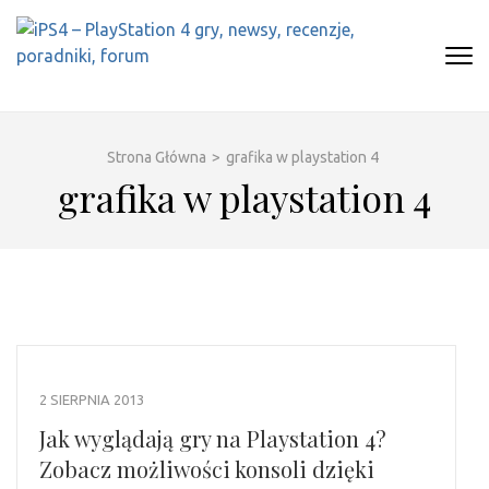
Skip
to
content
(Press
IPS4 – PLAYSTATION 4 GRY,
Najlepszy portal o Playstation 4
Enter)
NEWSY, RECENZJE, PORADNIKI,
FORUM
Strona Główna
>
grafika w playstation 4
grafika w playstation 4
2 SIERPNIA 2013
Jak wyglądają gry na Playstation 4?
Zobacz możliwości konsoli dzięki