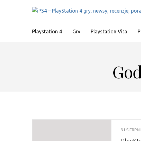
Skip
to
content
(Press
Playstation 4
Gry
Playstation Vita
P
Enter)
God
31 SIERPN
PlaySt