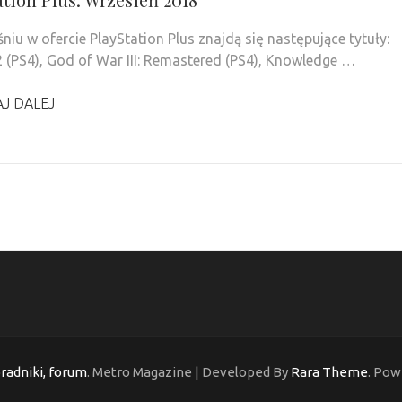
niu w ofercie PlayStation Plus znajdą się następujące tytuły:
2 (PS4), God of War III: Remastered (PS4), Knowledge …
J DALEJ
oradniki, forum
. Metro Magazine | Developed By
Rara Theme
. Pow