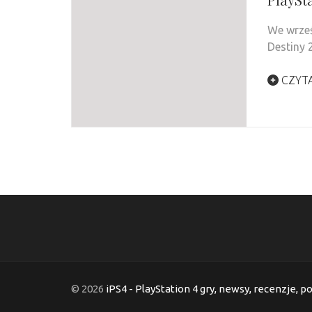
We wrześ
Destiny 
CZYTA
© 2026
iPS4 - PlayStation 4 gry, newsy, recenzje, p