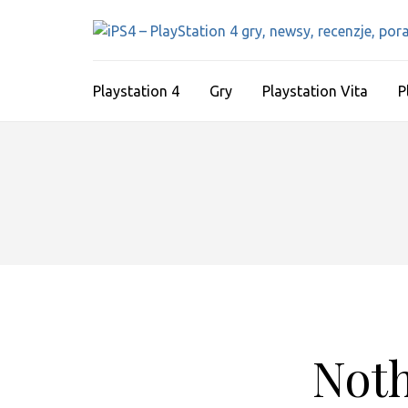
Skip
to
content
(Press
Playstation 4
Gry
Playstation Vita
P
Enter)
Not