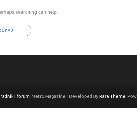
Perhaps searching can help.
oradniki, forum
. Metro Magazine | Developed By
Rara Theme
. Pow