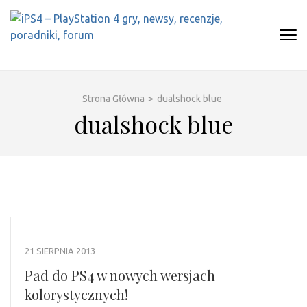
Skip
to
content
(Press
IPS4 – PLAYSTATION 4 GRY,
Najlepszy portal o Playstation 4
Enter)
NEWSY, RECENZJE, PORADNIKI,
FORUM
Strona Główna
>
dualshock blue
dualshock blue
21 SIERPNIA 2013
Pad do PS4 w nowych wersjach
kolorystycznych!