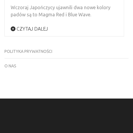
Wczoraj Japończycy ujawnili dwa nowe kolory
padów są to Magma Red i Blue Wave.
CZYTAJ DALEJ
POLITYKA PRYWATNOŚCI
O NAS