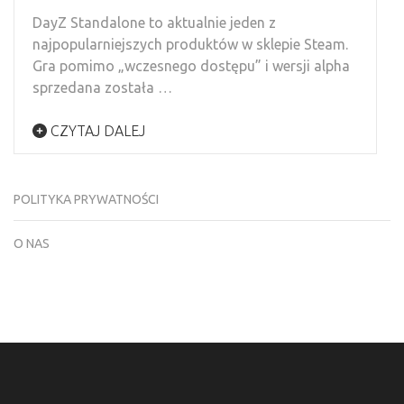
DayZ Standalone to aktualnie jeden z
najpopularniejszych produktów w sklepie Steam.
Gra pomimo „wczesnego dostępu” i wersji alpha
sprzedana została …
CZYTAJ DALEJ
POLITYKA PRYWATNOŚCI
O NAS