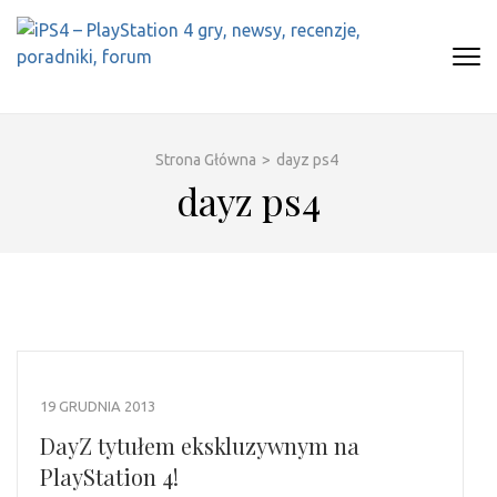
Skip
to
content
(Press
IPS4 – PLAYSTATION 4 GRY,
Najlepszy portal o Playstation 4
Enter)
NEWSY, RECENZJE, PORADNIKI,
FORUM
Strona Główna
>
dayz ps4
dayz ps4
19 GRUDNIA 2013
DayZ tytułem ekskluzywnym na
PlayStation 4!