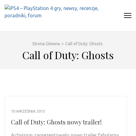
Skip
to
content
(Press
IPS4 – PLAYSTATION 4 GRY,
Najlepszy portal o Playstation 4
Enter)
NEWSY, RECENZJE, PORADNIKI,
FORUM
Strona Główna
>
Call of Duty: Ghosts
Call of Duty: Ghosts
10 WRZEŚNIA 2013
Call of Duty: Ghosts nowy trailer!
Activision zaprezentowało nowy trailer fabularny