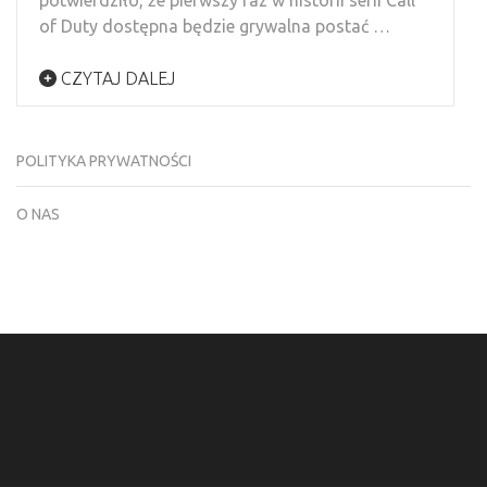
potwierdziło, że pierwszy raz w historii serii Call
of Duty dostępna będzie grywalna postać …
CZYTAJ DALEJ
POLITYKA PRYWATNOŚCI
O NAS