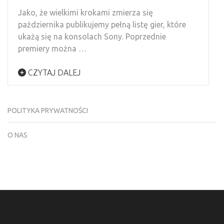
Jako, że wielkimi krokami zmierza się
października publikujemy pełną listę gier, które
ukażą się na konsolach Sony. Poprzednie
premiery można …
CZYTAJ DALEJ
POLITYKA PRYWATNOŚCI
O NAS