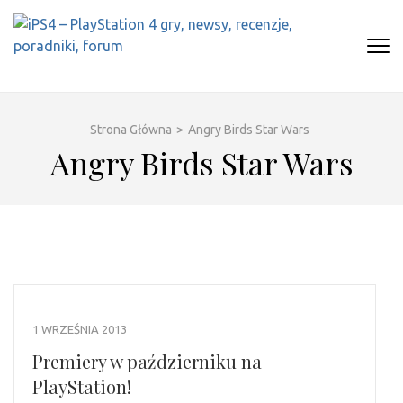
Skip
to
content
(Press
IPS4 – PLAYSTATION 4 GRY,
Najlepszy portal o Playstation 4
Enter)
NEWSY, RECENZJE, PORADNIKI,
FORUM
Strona Główna
>
Angry Birds Star Wars
Angry Birds Star Wars
1 WRZEŚNIA 2013
Premiery w październiku na
PlayStation!