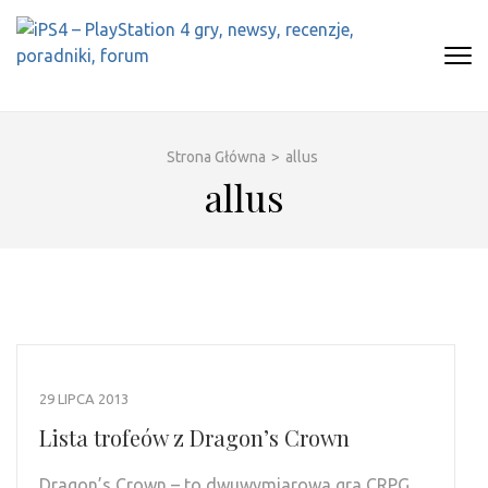
Skip
to
content
(Press
IPS4 – PLAYSTATION 4 GRY,
Najlepszy portal o Playstation 4
Enter)
NEWSY, RECENZJE, PORADNIKI,
FORUM
Strona Główna
>
allus
allus
29 LIPCA 2013
Lista trofeów z Dragon’s Crown
Dragon’s Crown – to dwuwymiarowa gra CRPG,