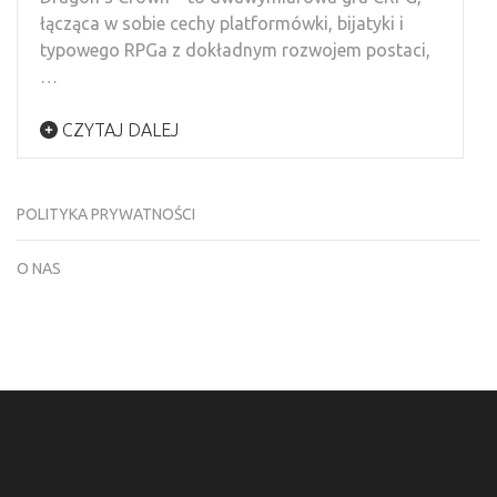
łącząca w sobie cechy platformówki, bijatyki i
typowego RPGa z dokładnym rozwojem postaci,
…
CZYTAJ DALEJ
POLITYKA PRYWATNOŚCI
O NAS